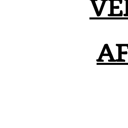
VE
AF